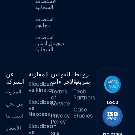
الاستضافة
السحابية
استضافة
دجانجو
استضافة
ديجيتال أوشن
السحابية
روابط
القوانين
المقارنة
عن
سريعة
والإجراءات
الشركة
Kloudbean
vs Kinsta
المدونة
Terms
Tech
of
Partners
Kloudbean
من نحن
Service
SOC 2
vs
Case
Nexcess
اتصل بنا
Privacy
Studies
Policy
Kloudbean
الأسعار
vs
SLA
ISO 27001