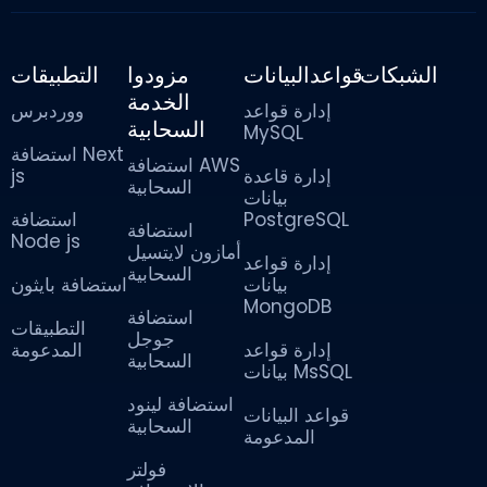
الشبكات
قواعدالبيانات
مزودوا
التطبيقات
الخدمة
إدارة قواعد
ووردبرس
السحابية
MySQL
استضافة Next
استضافة AWS
js
إدارة قاعدة
السحابية
بيانات
استضافة
PostgreSQL
استضافة
Node js
أمازون لايتسيل
إدارة قواعد
السحابية
بيانات
استضافة بايثون
MongoDB
استضافة
التطبيقات
جوجل
إدارة قواعد
المدعومة
السحابية
بيانات MsSQL
استضافة لينود
قواعد البيانات
السحابية
المدعومة
فولتر