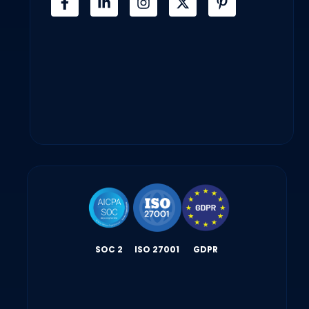
SOC 2
ISO 27001
GDPR