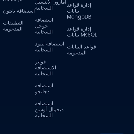
أمازون لايتسيل
إدارة قواعد
السحابية
بيانات
استضافة بايثون
MongoDB
استضافة
التطبيقات
جوجل
إدارة قواعد
المدعومة
السحابية
بيانات MsSQL
استضافة لينود
قواعد البيانات
السحابية
المدعومة
فولتر
الاستضافة
السحابية
استضافة
دجانجو
استضافة
ديجيتال أوشن
السحابية