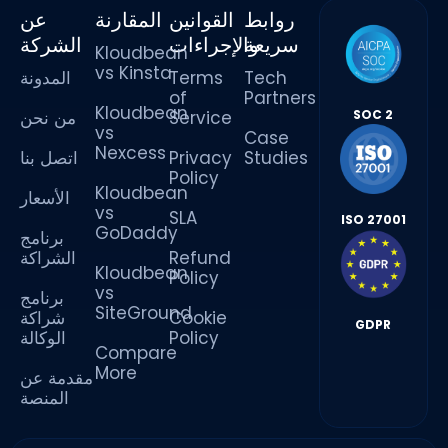
روابط
القوانين
المقارنة
عن
سريعة
والإجراءات
الشركة
Kloudbean
vs Kinsta
المدونة
Terms
Tech
of
Partners
Kloudbean
من نحن
Service
SOC 2
vs
Case
Nexcess
اتصل بنا
Privacy
Studies
Policy
Kloudbean
الأسعار
vs
SLA
ISO 27001
GoDaddy
برنامج
الشراكة
Refund
Kloudbean
Policy
vs
برنامج
SiteGround
شراكة
Cookie
GDPR
الوكالة
Policy
Compare
More
مقدمة عن
المنصة