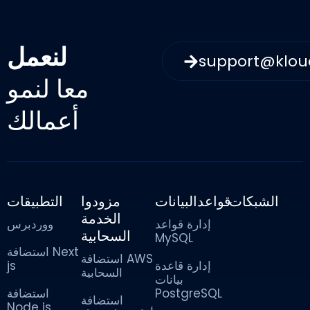
لنعمل
support@klo
معا لنمو
أعمالك
الشبكات
قواعدالبيانات
مزودوا
التطبيقات
الخدمة
إدارة قواعد
ووردبرس
السحابية
MySQL
استضافة Next
استضافة AWS
js
إدارة قاعدة
السحابية
بيانات
استضافة
PostgreSQL
استضافة
Node js