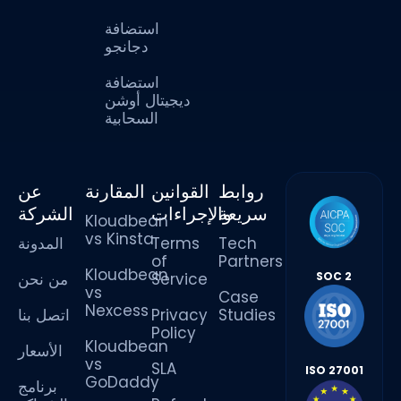
استضافة
دجانجو
استضافة
ديجيتال أوشن
السحابية
روابط
القوانين
المقارنة
عن
سريعة
والإجراءات
الشركة
Kloudbean
vs Kinsta
المدونة
Terms
Tech
of
Partners
Kloudbean
من نحن
Service
SOC 2
vs
Case
Nexcess
اتصل بنا
Privacy
Studies
Policy
Kloudbean
الأسعار
vs
SLA
ISO 27001
GoDaddy
برنامج