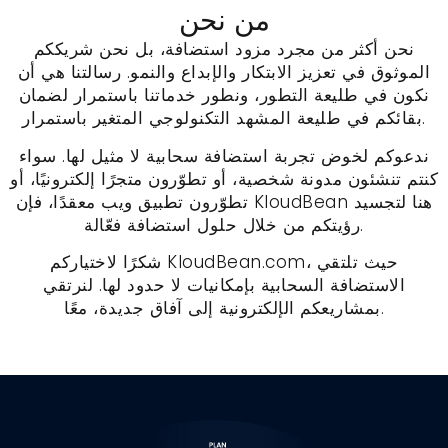
من نحن
نحن أكثر من مجرد مزود استضافة، بل نحن شريككم
الموثوق في تعزيز الابتكار والإبداع والنمو. رسالتنا هي أن
نكون في طليعة التطور، ونطور خدماتنا باستمرار لضمان
بقائكم في طليعة المشهد التكنولوجي المتغير باستمرار.
ندعوكم لخوض تجربة استضافة سحابية لا مثيل لها. سواء
كنتم تنشئون مدونة شخصية، أو تطوّرون متجرًا إلكترونيًا، أو
تطوّرون تطبيق ويب معقدًا، فإن KloudBean هنا لتجسيد
رؤيتكم من خلال حلول استضافة فعّالة.
شكرًا لاختياركم KloudBean.com، حيث تلتقي
الاستضافة السحابية بإمكانيات لا حدود لها. لنرتقي
بمشاريعكم الإلكترونية إلى آفاق جديدة، معًا.