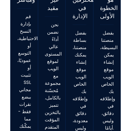
الخطوة
في
مقيد
الأولى
الإدارة
قم
بإدارة
نحن
النسخ
نضمن
بفضل
بفضل
الاحتياطية،
أداءً
منصتنا
بساطة
أو
عالي
البسيطة،
منصتنا،
التوسع
المستوى
يمكن
يمكنك
عموديًا،
لموقع
إنشاء
إنشاء
أو
الويب
موقع
موقع
تثبيت
مع
الويب
الويب
SSL
مجموعة
الخاص
الخاص
مجاني
مُحسّنة
بك
بك
ببضع
بالكامل،
وإطلاقه
وإطلاقه
نقرات
تتميز
في
في
فقط -
بالتخزين
دقائق،
دقائق
مما
المؤقت
وليس
معدودة،
يمكّنك
المتقدم
أيامًا.
وليس