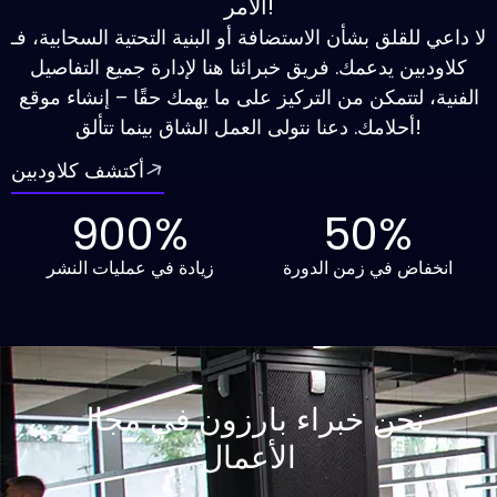
الأمر!
لا داعي للقلق بشأن الاستضافة أو البنية التحتية السحابية، فـ
كلاودبين يدعمك. فريق خبرائنا هنا لإدارة جميع التفاصيل
الفنية، لتتمكن من التركيز على ما يهمك حقًا – إنشاء موقع
أحلامك. دعنا نتولى العمل الشاق بينما تتألق!
أكتشف كلاودبين
900
%
50
%
انخفاض في زمن الدورة
زيادة في عمليات النشر
نحن خبراء بارزون في مجال
الأعمال