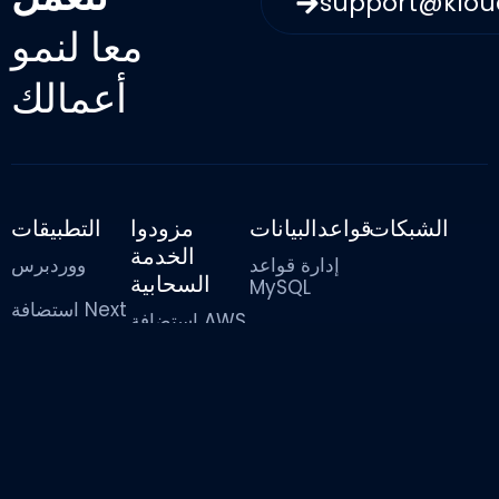
support@klo
معا لنمو
أعمالك
الشبكات
قواعدالبيانات
مزودوا
التطبيقات
الخدمة
إدارة قواعد
ووردبرس
السحابية
MySQL
استضافة Next
استضافة AWS
إدارة قاعدة
js
السحابية
بيانات
PostgreSQL
استضافة
استضافة
Node js
أمازون لايتسيل
إدارة قواعد
السحابية
بيانات
استضافة بايثون
MongoDB
استضافة
التطبيقات