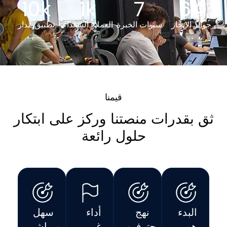
10
k
1
k
7
64
جوائز الإنجاز
سنوات الخبرة
العملاء السعداء
تطبيق مُدار
قيمنا
ثق بقدرات منصتنا وركز على ابتكار
حلول رائعة
البدء
نهج
أداء
سهل
هو
المحترفين
غير
ومباشر