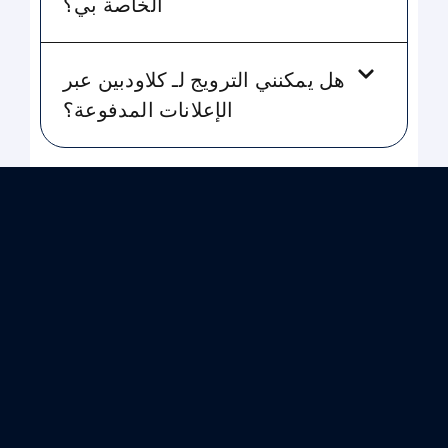
الخاصة بي؟
هل يمكنني الترويج لـ كلاودبين عبر
الإعلانات المدفوعة؟
لنعمل
support@klo
معا لنمو
أعمالك