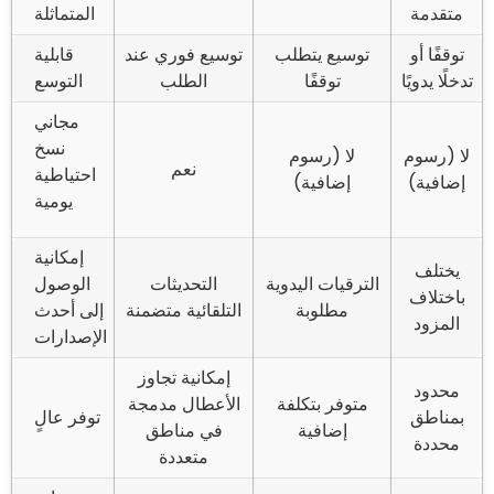
متقدمة
المتماثلة
توقفًا أو
توسيع يتطلب
توسيع فوري عند
قابلية
تدخلًا يدويًا
توقفًا
الطلب
التوسع
مجاني
نسخ
لا (رسوم
لا (رسوم
نعم
احتياطية
إضافية)
إضافية)
يومية
إمكانية
يختلف
الترقيات اليدوية
التحديثات
الوصول
باختلاف
مطلوبة
التلقائية متضمنة
إلى أحدث
المزود
الإصدارات
إمكانية تجاوز
محدود
متوفر بتكلفة
الأعطال مدمجة
بمناطق
توفر عالٍ
إضافية
في مناطق
محددة
متعددة