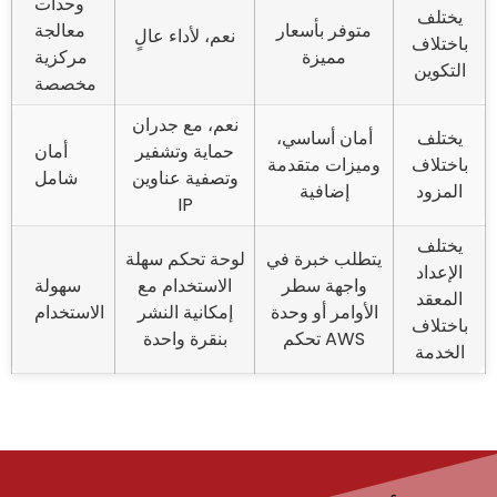
وحدات
يختلف
متوفر بأسعار
معالجة
نعم، لأداء عالٍ
باختلاف
مميزة
مركزية
التكوين
مخصصة
نعم، مع جدران
يختلف
أمان أساسي،
حماية وتشفير
أمان
باختلاف
وميزات متقدمة
وتصفية عناوين
شامل
المزود
إضافية
IP
يختلف
يتطلب خبرة في
لوحة تحكم سهلة
الإعداد
واجهة سطر
الاستخدام مع
سهولة
المعقد
الأوامر أو وحدة
إمكانية النشر
الاستخدام
باختلاف
تحكم AWS
بنقرة واحدة
الخدمة