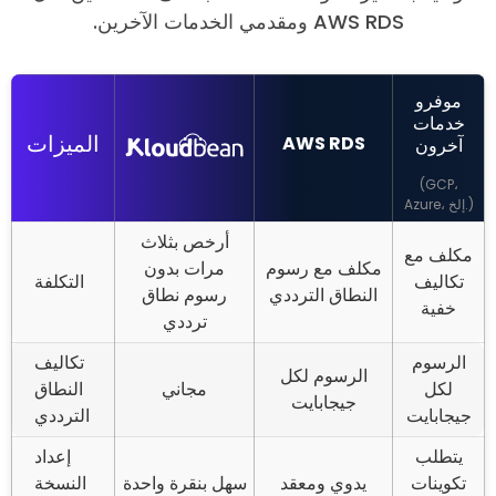
AWS RDS ومقدمي الخدمات الآخرين.
موفرو
خدمات
الميزات
AWS RDS
آخرون
(
GCP،
)
Azure، إلخ.
أرخص بثلاث
مكلف مع
مكلف مع رسوم
مرات بدون
تكاليف
التكلفة
النطاق الترددي
رسوم نطاق
خفية
ترددي
الرسوم
تكاليف
الرسوم لكل
لكل
مجاني
النطاق
جيجابايت
جيجابايت
الترددي
يتطلب
إعداد
تكوينات
يدوي ومعقد
سهل بنقرة واحدة
النسخة