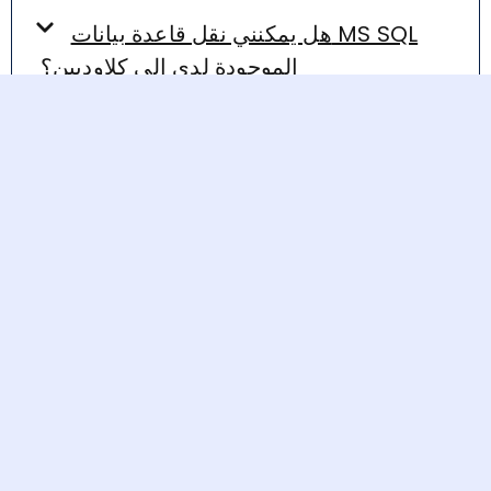
هل يمكنني نقل قاعدة بيانات MS SQL
الموجودة لدي إلى كلاودبين؟
هل يوفر كلاودبين عمليات فشل تلقائية
لقواعد بيانات MS SQL؟
ضمان استرداد الأموال خلال 30 يومًا:
في كلاودبين ، نلتزم بتقديم خدمات استضافة موثوقة. إذا لم نتمكن
من استضافة تطبيقك وواجهت مشاكل تمنعه ​​من العمل بشكل
صحيح - بينما يعمل نفس التطبيق أو البرنامج بنفس قاعدة الكود
على مزود آخر - فأنت مؤهل لاسترداد كامل المبلغ المدفوع خلال
أول 30 يومًا، دون أي أسئلة. للمستخدمين الذين يرغبون في
مغادرة المنصة لأي سبب من الأسباب، تقدم كلاودبين استردادًا لأي
رصيد غير مستخدم في خطتك. يرجى ملاحظة أن هذه السياسة لا
تنطبق على الخوادم التي تم إنشاؤها بأقل من 4 جيجابايت، ولا