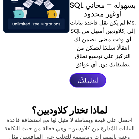
SQL بسهولة – مجاني
وغير محدود!
لم يكن نقل قاعدة بيانات Ms.
SQL إلى ;كلاودبين أسهل من
أي وقت مضى. نضمن لك
انتقالًا سلسًا لتتمكن من
التركيز على توسيع نطاق
تطبيقاتك دون أي عوائق.
أنقل الآن
لماذا تختار كلاودبين؟
احصل على قيمة وبساطة لا مثيل لها مع استضافة قاعدة
البيانات المُدارة من كلاودبين- وهي فعالة من حيث التكلفة
وغنية بالمميزات ومصممة للتغلب على المنافسين مثل