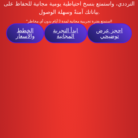
الترددي، واستمتع بنسخ احتياطية يومية مجانية للحفاظ على
بياناتك آمنةً وسهلة الوصول.
*استمتع بفترة تجريبية مجانية لمدة 3 أيام بدون أي مخاطر!
احجز عرض
ابدأ التجربة
الخطط
توضيحي
المجانية
والأسعار