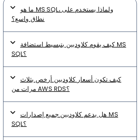
ما هو MS SQL، ولماذا يستخدم على
نطاق واسع؟
كيف يقوم كلاودبين بتبسيط استضافة MS
SQL؟
كيف تكون أسعار كلاودبين أرخص بثلاث
مرات من AWS RDS؟
هل يدعم كلاودبين جميع إصدارات MS
SQL؟